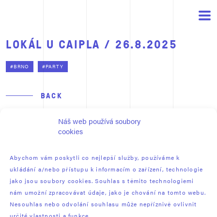
LOKÁL U CAIPLA / 26.8.2025
#BRNO
#PARTY
BACK
Náš web používá soubory
Warning
: count(): Parameter must be an array or an object that implements
Countable in
/data/www/fotonaut_cz/galerie/wp-
cookies
content/themes/fotonaut/single-album.php
on line
97
Abychom vám poskytli co nejlepší služby, používáme k
ukládání a/nebo přístupu k informacím o zařízení, technologie
jako jsou soubory cookies. Souhlas s těmito technologiemi
nám umožní zpracovávat údaje, jako je chování na tomto webu.
Nesouhlas nebo odvolání souhlasu může nepříznivě ovlivnit
určité vlastnosti a funkce.