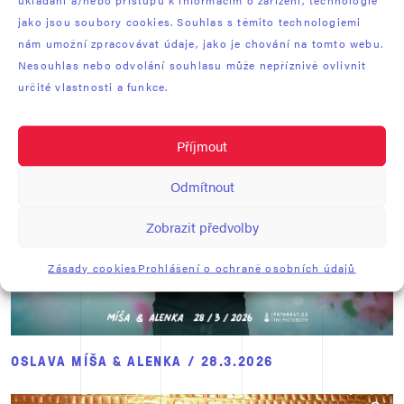
jako jsou soubory cookies. Souhlas s těmito technologiemi
nám umožní zpracovávat údaje, jako je chování na tomto webu.
30. VÝROČÍ SPOLEČNOSTI B+H / 7.5.2026
Nesouhlas nebo odvolání souhlasu může nepříznivě ovlivnit
určité vlastnosti a funkce.
Příjmout
Odmítnout
Zobrazit předvolby
Zásady cookies
Prohlášení o ochraně osobních údajů
OSLAVA MÍŠA & ALENKA / 28.3.2026