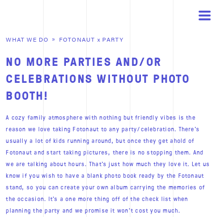
WHAT WE DO
FOTONAUT
x
PARTY
NO MORE PARTIES AND/OR
CELEBRATIONS WITHOUT PHOTO
BOOTH!
A cozy family atmosphere with nothing but friendly vibes is the
reason we love taking Fotonaut to any party/celebration. There’s
usually a lot of kids running around, but once they get ahold of
Fotonaut and start taking pictures, there is no stopping them. And
we are talking about hours. That’s just how much they love it. Let us
know if you wish to have a blank photo book ready by the Fotonaut
stand, so you can create your own album carrying the memories of
the occasion. It’s a one more thing off of the check list when
planning the party and we promise it won’t cost you much.