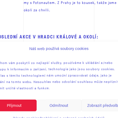
my s Fotonautem. Z Prahy je to kousek, takže jsme 
okolí za chvíli.
OSLEDNÍ AKCE V HRADCI KRÁLOVÉ A OKOLÍ:
Náš web používá soubory cookies
hom vám poskytli co nejlepší služby, používáme k ukládání a/nebo
tupu k informacím o zařízení, technologie jako jsou soubory cookies.
las s těmito technologiemi nám umožní zpracovávat údaje, jako je
ání na tomto webu. Nesouhlas nebo odvolání souhlasu může nepřízni
nit určité vlastnosti a funkce.
ECKÁ
SVATBÁRIUM / 22.1.2023
30+60 /
2024
Příjmout
Odmítnout
Zobrazit předvol
Zásady cookies
Prohlášení o ochraně osobních údajů