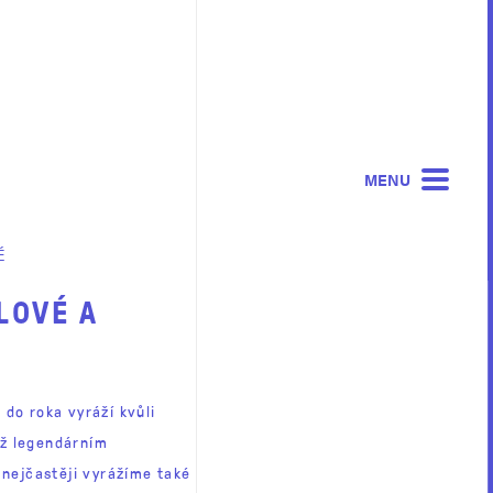
MENU
É
LOVÉ A
!
do roka vyráží kvůli
už legendárním
 nejčastěji vyrážíme také