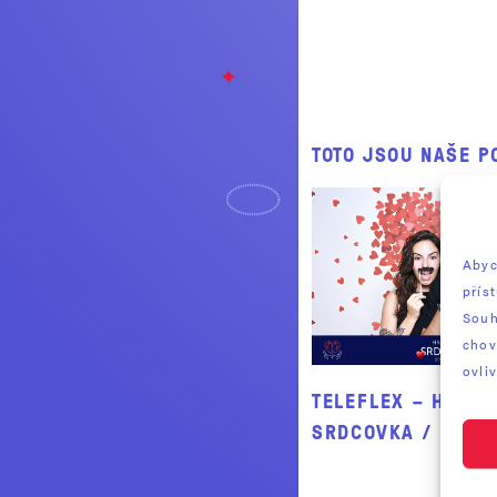
TOTO JSOU NAŠE P
Abyc
přís
Souh
chov
ovliv
TELEFLEX – HRAD
SRDCOVKA / 22.6.