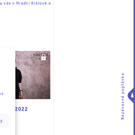
u vás v Hradci Králové a
Nezávazná poptávka
vě
 6.10.2022
by