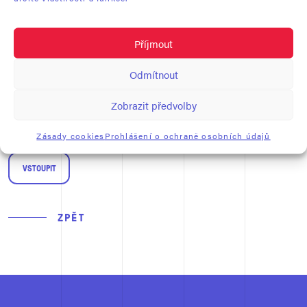
VYPADÁ TO, ŽE FOTONAUT TENTOKRÁT PŘISTÁL NA
SOUKROMÉ AKCI.
Příjmout
ZADEJTE, PROSÍM, HESLO.
Odmítnout
Zobrazit předvolby
Zásady cookies
Prohlášení o ochraně osobních údajů
ZPĚT