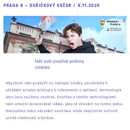
PRAHA 8 – DUŠIČKOVÝ VEČER / 8.11.2025
Náš web používá soubory
cookies
Abychom vám poskytli co nejlepší služby, používáme k
ukládání a/nebo přístupu k informacím o zařízení, technologie
jako jsou soubory cookies. Souhlas s těmito technologiemi
nám umožní zpracovávat údaje, jako je chování na tomto webu.
DUŠIČKOVÝ VEČER V ZÁMKU A PODZÁMČÍ / 2.11.2024
Nesouhlas nebo odvolání souhlasu může nepříznivě ovlivnit
určité vlastnosti a funkce.