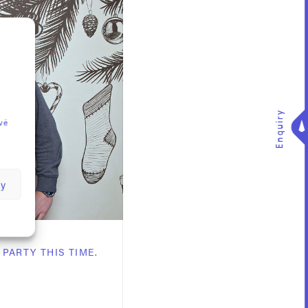
Enquiry
vě
by
PARTY THIS TIME.