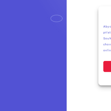
Abyc
přís
Souh
chov
ovliv