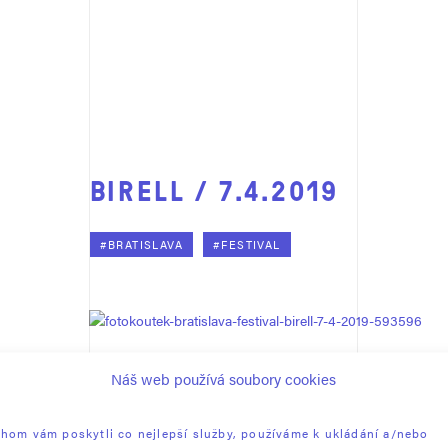
BIRELL / 7.4.2019
#BRATISLAVA
#FESTIVAL
FOTONAUT PROBABLY LANDED ON A PRIVATE 
Náš web používá soubory cookies
PLEASE ENTER THE PASSWORD.
hom vám poskytli co nejlepší služby, používáme k ukládání a/nebo