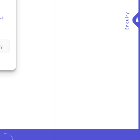
Enquiry
vě
by