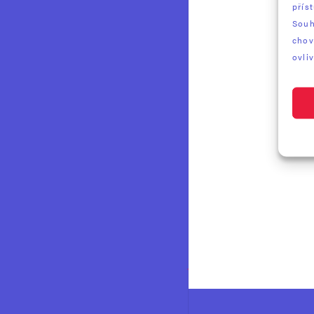
přís
Souh
chov
ovliv