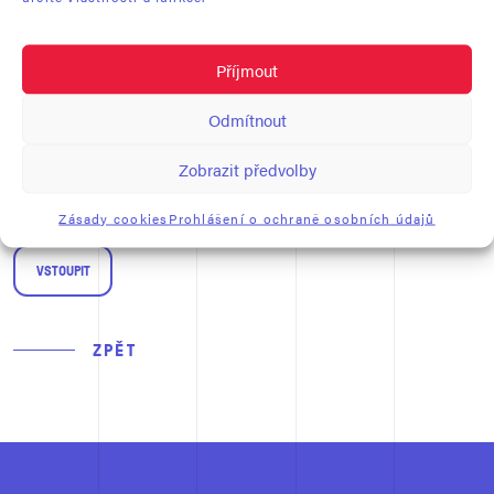
VYPADÁ TO, ŽE FOTONAUT TENTOKRÁT PŘISTÁL NA
SOUKROMÉ AKCI.
Příjmout
ZADEJTE, PROSÍM, HESLO.
Odmítnout
Zobrazit předvolby
Zásady cookies
Prohlášení o ochraně osobních údajů
ZPĚT